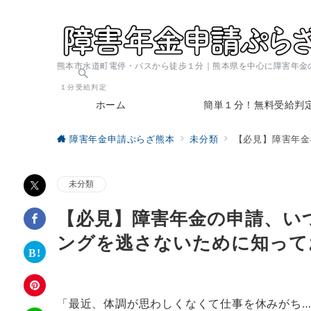
熊本市水道町電停・バスから徒歩１分｜熊本県を中心に障害年金
１分受給判定
ホーム
簡単１分！無料受給判
障害年金申請ぷらざ熊本
未分類
【必見】障害年金
未分類
【必見】障害年金の申請、い
ングを逃さないために知って
「最近、体調が思わしくなくて仕事を休みがち